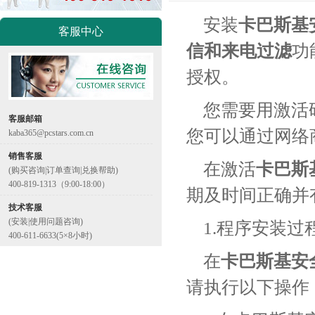
安装
卡巴斯基
客服中心
信和来电过滤
功
授权。
您需要用激活
客服邮箱
您可以通过网络
kaba365@pcstars.com.cn
销售客服
在激活
卡巴斯
(购买咨询|订单查询|兑换帮助)
400-819-1313（9:00-18:00）
期及时间正确并
技术客服
(安装|使用问题咨询)
1.程序安装过
400-611-6633(5×8小时)
在
卡巴斯基安
请执行以下操作