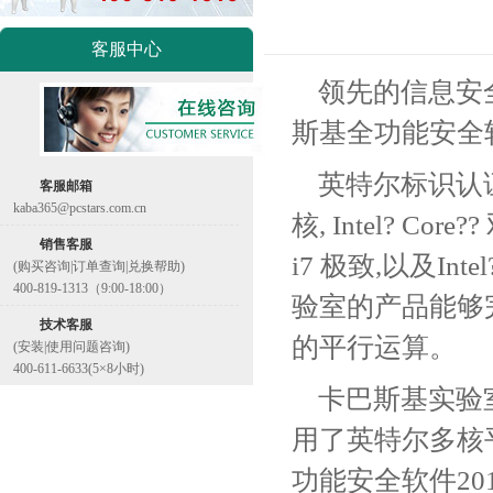
客服中心
领先的信息安
斯基全功能安全
英特尔标识认证证
客服邮箱
kaba365@pcstars.com.cn
核, Intel? Core??
销售客服
i7 极致,以及In
(购买咨询|订单查询|兑换帮助)
400-819-1313（9:00-18:00）
验室的产品能够
技术客服
的平行运算。
(安装|使用问题咨询)
400-611-6633(5×8小时)
卡巴斯基实验
用了英特尔多核
功能安全软件2