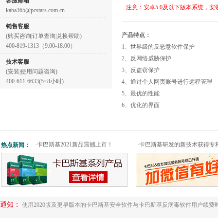
客服邮箱
注意：安卓5.0及以下版本系统，安
kaba365@pcstars.com.cn
销售客服
产品特点：
(购买咨询|订单查询|兑换帮助)
400-819-1313（9:00-18:00）
1、世界级的反恶意软件保护
2、反网络威胁保护
技术客服
3、反盗窃保护
(安装|使用问题咨询)
400-611-6633(5×8小时)
4、通过个人网页账号进行远程管理
5、最优的性能
6、优化的界面
·
卡巴斯基2021新品震撼上市！
·
卡巴斯基研发的新技术获得专
热点新闻：
通知：
使用2020版及更早版本的卡巴斯基安全软件与卡巴斯基反病毒软件用户续费